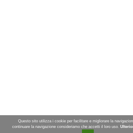
Questo sito utilizza i cookie per facilitare e migliorare la navigazio
continuare la navigazione consideriamo che accetti il loro uso.
Ulterio