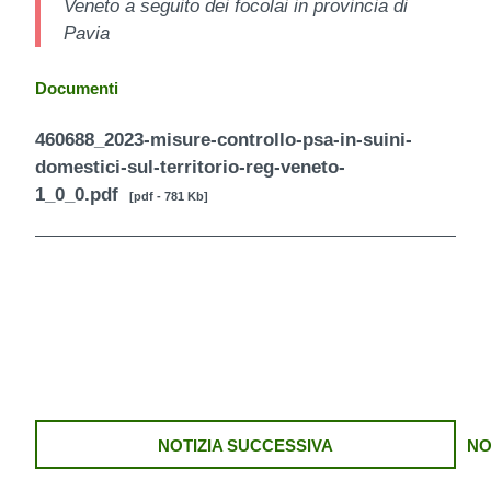
Veneto a seguito dei focolai in provincia di
Pavia
Documenti
460688_2023-misure-controllo-psa-in-suini-
domestici-sul-territorio-reg-veneto-
1_0_0.pdf
[pdf - 781 Kb]
NOTIZIA SUCCESSIVA
NO