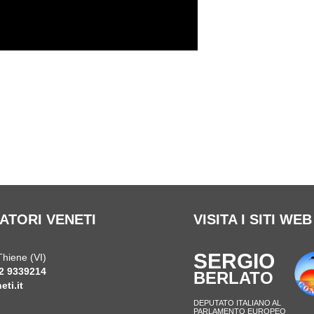
ATORI VENETI
VISITA I SITI WE
SERGIO
Thiene (VI)
2 9339214
BERLATO
ti.it
DEPUTATO ITALIANO AL
PARLAMENTO EUROPEO