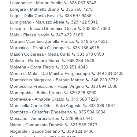
Lastebasse - Munari Adolfo 📞 328 063 8243
Longare - Mattiello Bruno 📞 335 758 7275
Lugo - Dalla Costa Kevin 📞 338 597 9458
Lumignano - Maruzzo Abele 📞 329 412 9941
Lusiana - Tescari Domenico Oscar 📞 333 827 7350
Malo - Piazza Nelvio 📞 347 432 3165
Marano Vicentino Zanella Franco 📞 349 676 4631
Marostica - Pivotto Giuseppe 📞 335 166 4915
Mason Colceresa - Meda Carlo 📞 333 678 0450
Meledo - Parladore Marco 📞 348 284 1546
Molvena - Corra’ Paolo 📞 339 251 4843
Monte di Malo - Dal Maistro Piergiuseppe 📞 349 381 0403
Montecchio Maggiore - Barban Matteo 📞 346 220 3772
Montecchio Precalcino - Papini Angelo 📞 338 894 1530
Montegalda - Balbo Franco 📞 320 329 8200
Monteviale - Amabile Orazio 📞 349 668 7229
Monticello Conte Otto - Balzi Augusto 📞 333 389 1897
Montorso - Cristoferi Engelberto 📞 335 594 6804
Mossano - Ambrosi Orfeo 📞 328 965 8441
Nanto - Campesato Daniele 📞 327 538 2873
Nogarole - Bauce Stefano 📞 339 121 9406