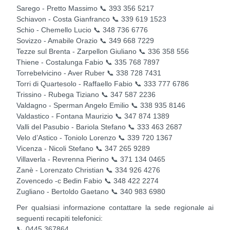
Sarego - Pretto Massimo 📞 393 356 5217
Schiavon - Costa Gianfranco 📞 339 619 1523
Schio - Chemello Lucio 📞 348 736 6776
Sovizzo - Amabile Orazio 📞 349 668 7229
Tezze sul Brenta - Zarpellon Giuliano 📞 336 358 556
Thiene - Costalunga Fabio 📞 335 768 7897
Torrebelvicino - Aver Ruber 📞 338 728 7431
Torri di Quartesolo - Raffaello Fabio 📞 333 777 6786
Trissino - Rubega Tiziano 📞 347 587 2236
Valdagno - Sperman Angelo Emilio 📞 338 935 8146
Valdastico - Fontana Maurizio 📞 347 874 1389
Valli del Pasubio - Bariola Stefano 📞 333 463 2687
Velo d’Astico - Toniolo Lorenzo 📞 339 720 1367
Vicenza - Nicoli Stefano 📞 347 265 9289
Villaverla - Revrenna Pierino 📞 371 134 0465
Zanè - Lorenzato Christian 📞 334 926 4276
Zovencedo -c Bedin Fabio 📞 348 422 2274
Zugliano - Bertoldo Gaetano 📞 340 983 6980
Per qualsiasi informazione contattare la sede regionale ai
seguenti recapiti telefonici:
📞 0445 367864