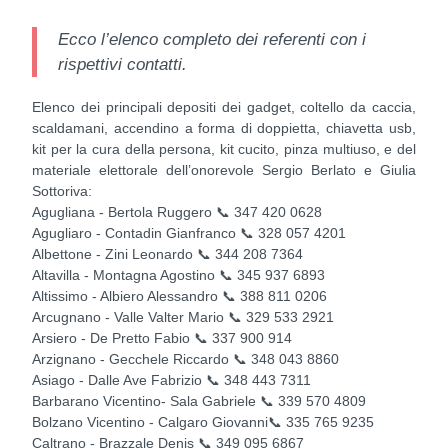
Ecco l’elenco completo dei referenti con i
rispettivi contatti.
Elenco dei principali depositi dei gadget, coltello da caccia,
scaldamani, accendino a forma di doppietta, chiavetta usb,
kit per la cura della persona, kit cucito, pinza multiuso, e del
materiale elettorale dell’onorevole Sergio Berlato e Giulia
Sottoriva:
Agugliana - Bertola Ruggero 📞 347 420 0628
Agugliaro - Contadin Gianfranco 📞 328 057 4201
Albettone - Zini Leonardo 📞 344 208 7364
Altavilla - Montagna Agostino 📞 345 937 6893
Altissimo - Albiero Alessandro 📞 388 811 0206
Arcugnano - Valle Valter Mario 📞 329 533 2921
Arsiero - De Pretto Fabio 📞 337 900 914
Arzignano - Gecchele Riccardo 📞 348 043 8860
Asiago - Dalle Ave Fabrizio 📞 348 443 7311
Barbarano Vicentino- Sala Gabriele 📞 339 570 4809
Bolzano Vicentino - Calgaro Giovanni📞 335 765 9235
Caltrano - Brazzale Denis 📞 349 095 6867