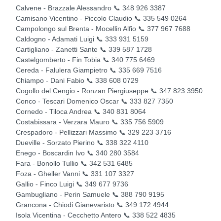
Calvene - Brazzale Alessandro 📞 348 926 3387
Camisano Vicentino - Piccolo Claudio 📞 335 549 0264
Campolongo sul Brenta - Mocellin Alfio 📞 377 967 7688
Caldogno - Adamati Luigi 📞 333 931 5159
Cartigliano - Zanetti Sante 📞 339 587 1728
Castelgomberto - Fin Tobia 📞 340 775 6469
Cereda - Falulera Giampietro 📞 335 669 7516
Chiampo - Dani Fabio 📞 338 608 0729
Cogollo del Cengio - Ronzan Piergiuseppe 📞 347 823 3950
Conco - Tescari Domenico Oscar 📞 333 827 7350
Cornedo - Tiloca Andrea 📞 340 831 8064
Costabissara - Verzara Mauro 📞 335 756 5909
Crespadoro - Pellizzari Massimo 📞 329 223 3716
Dueville - Sorzato Pierino 📞 338 322 4110
Enego - Boscardin Ivo 📞 340 280 3584
Fara - Bonollo Tullio 📞 342 531 6485
Foza - Gheller Vanni 📞 331 107 3327
Gallio - Finco Luigi 📞 349 677 9736
Gambugliano - Perin Samuele 📞 388 790 9195
Grancona - Chiodi Gianevaristo 📞 349 172 4944
Isola Vicentina - Cecchetto Antero 📞 338 522 4835