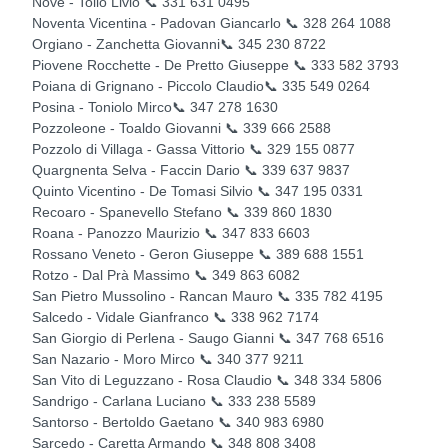
Nove - Tolio Livio 📞 331 631 0495
Noventa Vicentina - Padovan Giancarlo 📞 328 264 1088
Orgiano - Zanchetta Giovanni📞 345 230 8722
Piovene Rocchette - De Pretto Giuseppe 📞 333 582 3793
Poiana di Grignano - Piccolo Claudio📞 335 549 0264
Posina - Toniolo Mirco📞 347 278 1630
Pozzoleone - Toaldo Giovanni 📞 339 666 2588
Pozzolo di Villaga - Gassa Vittorio 📞 329 155 0877
Quargnenta Selva - Faccin Dario 📞 339 637 9837
Quinto Vicentino - De Tomasi Silvio 📞 347 195 0331
Recoaro - Spanevello Stefano 📞 339 860 1830
Roana - Panozzo Maurizio 📞 347 833 6603
Rossano Veneto - Geron Giuseppe 📞 389 688 1551
Rotzo - Dal Prà Massimo 📞 349 863 6082
San Pietro Mussolino - Rancan Mauro 📞 335 782 4195
Salcedo - Vidale Gianfranco 📞 338 962 7174
San Giorgio di Perlena - Saugo Gianni 📞 347 768 6516
San Nazario - Moro Mirco 📞 340 377 9211
San Vito di Leguzzano - Rosa Claudio 📞 348 334 5806
Sandrigo - Carlana Luciano 📞 333 238 5589
Santorso - Bertoldo Gaetano 📞 340 983 6980
Sarcedo - Caretta Armando 📞 348 808 3408